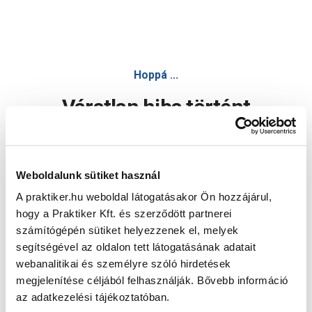
Hoppá ...
Váratlan hiba történt
Dolgozunk a hiba javításán. Egy kis türelmet kérünk.
Weboldalunk sütiket használ
A praktiker.hu weboldal látogatásakor Ön hozzájárul,
Oldal újratöltése
hogy a Praktiker Kft. és szerződött partnerei
számítógépén sütiket helyezzenek el, melyek
segítségével az oldalon tett látogatásának adatait
webanalitikai és személyre szóló hirdetések
megjelenítése céljából felhasználják. Bővebb információ
az adatkezelési tájékoztatóban.