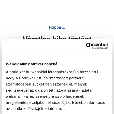
Hoppá ...
Váratlan hiba történt
Dolgozunk a hiba javításán. Egy kis türelmet kérünk.
Weboldalunk sütiket használ
A praktiker.hu weboldal látogatásakor Ön hozzájárul,
Oldal újratöltése
hogy a Praktiker Kft. és szerződött partnerei
számítógépén sütiket helyezzenek el, melyek
segítségével az oldalon tett látogatásának adatait
webanalitikai és személyre szóló hirdetések
megjelenítése céljából felhasználják. Bővebb információ
az adatkezelési tájékoztatóban.