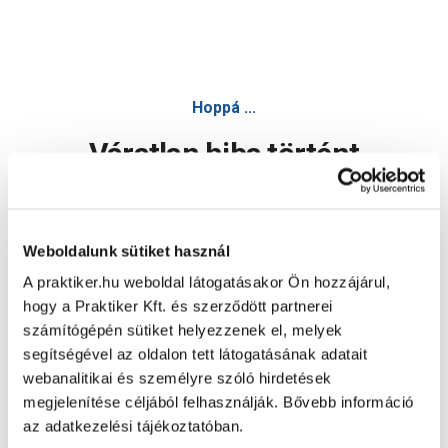
Hoppá ...
Váratlan hiba történt
Dolgozunk a hiba javításán. Egy kis türelmet kérünk.
Weboldalunk sütiket használ
A praktiker.hu weboldal látogatásakor Ön hozzájárul,
Oldal újratöltése
hogy a Praktiker Kft. és szerződött partnerei
számítógépén sütiket helyezzenek el, melyek
segítségével az oldalon tett látogatásának adatait
webanalitikai és személyre szóló hirdetések
megjelenítése céljából felhasználják. Bővebb információ
az adatkezelési tájékoztatóban.