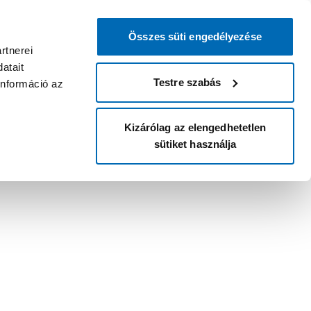
Összes süti engedélyezése
rtnerei
atait
Testre szabás
információ az
Kizárólag az elengedhetetlen
sütiket használja