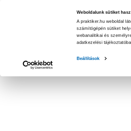
Weboldalunk sütiket hasz
A praktiker.hu weboldal lá
számítógépén sütiket helye
webanalitikai és személyre
adatkezelési tájékoztatób
Beállítások