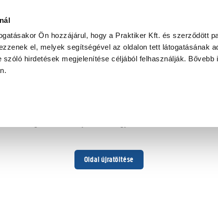
nál
togatásakor Ön hozzájárul, hogy a Praktiker Kft. és szerződött pa
zzenek el, melyek segítségével az oldalon tett látogatásának ad
 szóló hirdetések megjelenítése céljából felhasználják. Bővebb 
Hoppá ...
an.
Váratlan hiba történt
Dolgozunk a hiba javításán. Egy kis türelmet kérünk.
Oldal újratöltése