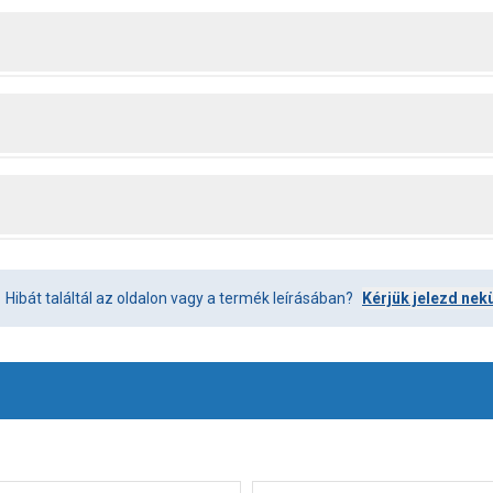
Hibát találtál az oldalon vagy a termék leírásában?
Kérjük jelezd nek