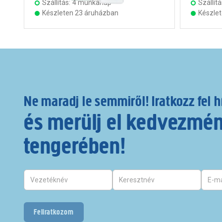
Szállítás:
4 munkanap
Szállítá
Készleten 23 áruházban
Készle
Ne maradj le semmiről! Iratkozz fel h
és merülj el kedvezmé
tengerében!
Feliratkozom