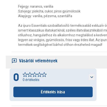
Fejjegy: narancs, vanília
Szívjegy: piskóta, cukor, piros gyümölcsök
Alapjegy: vanília, pézsma, szantálfa
Az ipuro Essentials szobaillatosító termékcsalád exkluzív ös
ismert klasszikus illatokat kínál, széles illatválasztékából 
stílushoz, hangulathoz és alkalomhoz megtalálod a kedvenc
legyen az virágos, gyümölcsös, friss vagy édes illat. Az ipur
termékek segítségével bárhol otthon érezheted magad!
Vásárlói vélemények
0
0
értékelés
Értékelés írása