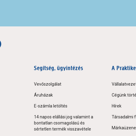
Segítség, ügyintézés
A Praktike
Vevőszolgálat
Vállalatveze
Áruházak
Cégünk tört
E-számla letöltés
Hírek
14 napos elállási jog valamint a
Társadalmi f
bontatlan csomagolású és
Márkaüzene
sértetlen termék visszavétele