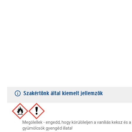
TERMÉKJELLEMZŐK
VÁSÁRLÓI VÉLEMÉNYEK
JÓTÁLLÁS
Szakértőnk által kiemelt jellemzők
Megölellek - engedd, hogy körülöleljen a vaníliás keksz és a
gyümölcsök gyengéd illata!