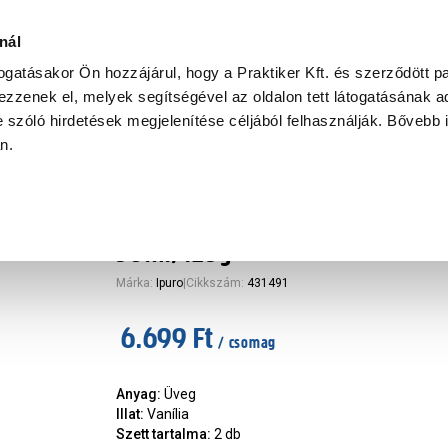
Ke
nál
togatásakor Ön hozzájárul, hogy a Praktiker Kft. és szerződött pa
zzenek el, melyek segítségével az oldalon tett látogatásának ad
Praktiker Professional
Szakiajánló
Ügyintézés és Információ
 szóló hirdetések megjelenítése céljából felhasználják. Bővebb 
an.
ó, diffúzor, párologtató
Ipuro szobaillatosító gyertyáva
50ml/125g
Márka
:
Ipuro
|
Cikkszám
:
431491
6.699 Ft
/ csomag
Anyag
:
Üveg
Illat
:
Vanília
Szett tartalma
:
2 db