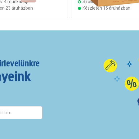
s:
4 munkanap
Szállítás:
4 munkanap
ten 23 áruházban
Készleten 15 áruházban
írlevelünkre
nyeink