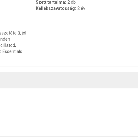
Szett tartalma
:
2 db
Kellékszavatosság
:
2 év
szetételű, jól
minden
 illatod,
o Essentials