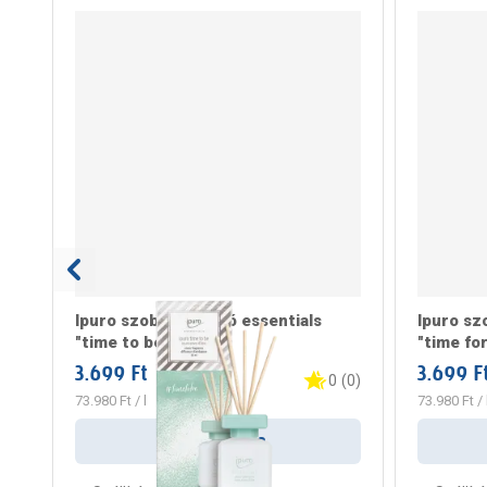
Ipuro szobaillatosító essentials
Ipuro szo
"time to be" 50ml
"time fo
3.699 Ft
3.699 F
/ darab
0
(
0
)
73.980 Ft
/ l
73.980 Ft
/ 
Kosárba