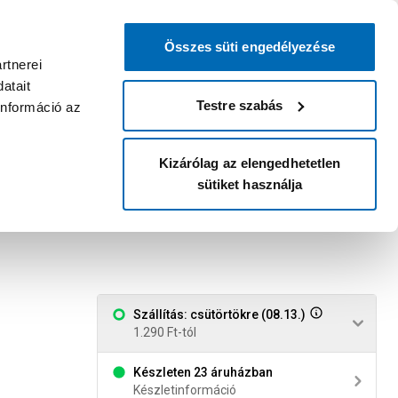
0
0
dvenc áruházam
:
Miért érdemes
Kérlek válassz
bejelentkezni?
Összes süti engedélyezése
Belépés
Listáim
Kosár
rtnerei
atait
Legyél Praktiker Plusz tag!
Áruházak és szolgáltatások
Karrier
Testre szabás
információ az
Kizárólag az elengedhetetlen
sütiket használja
l essentials "time for a hug"
Szállítás: csütörtökre (08.13.)
1.290 Ft-tól
Készleten 23 áruházban
Készletinformáció