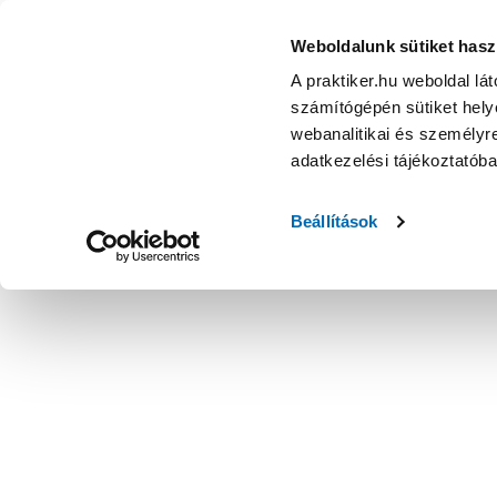
Weboldalunk sütiket hasz
A praktiker.hu weboldal lá
számítógépén sütiket helye
webanalitikai és személyre
adatkezelési tájékoztatób
Beállítások