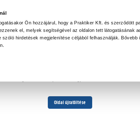
nál
togatásakor Ön hozzájárul, hogy a Praktiker Kft. és szerződött pa
zzenek el, melyek segítségével az oldalon tett látogatásának ad
 szóló hirdetések megjelenítése céljából felhasználják. Bővebb 
Hoppá ...
an.
Váratlan hiba történt
Dolgozunk a hiba javításán. Egy kis türelmet kérünk.
Oldal újratöltése