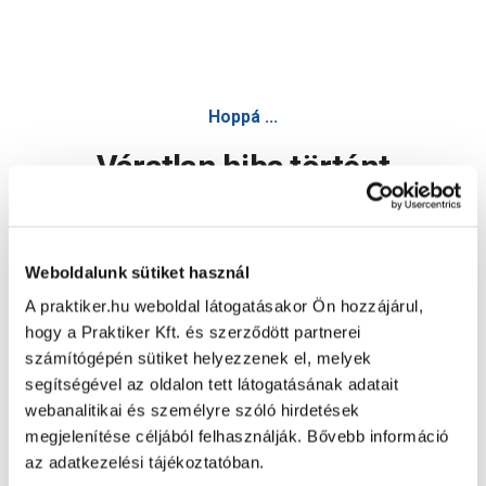
Hoppá ...
Váratlan hiba történt
Dolgozunk a hiba javításán. Egy kis türelmet kérünk.
Weboldalunk sütiket használ
A praktiker.hu weboldal látogatásakor Ön hozzájárul,
Oldal újratöltése
hogy a Praktiker Kft. és szerződött partnerei
számítógépén sütiket helyezzenek el, melyek
segítségével az oldalon tett látogatásának adatait
webanalitikai és személyre szóló hirdetések
megjelenítése céljából felhasználják. Bővebb információ
az adatkezelési tájékoztatóban.