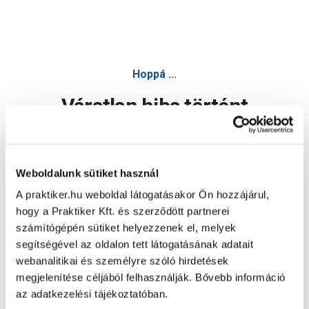
Hoppá ...
Váratlan hiba történt
Dolgozunk a hiba javításán. Egy kis türelmet kérünk.
Weboldalunk sütiket használ
A praktiker.hu weboldal látogatásakor Ön hozzájárul,
Oldal újratöltése
hogy a Praktiker Kft. és szerződött partnerei
számítógépén sütiket helyezzenek el, melyek
segítségével az oldalon tett látogatásának adatait
webanalitikai és személyre szóló hirdetések
megjelenítése céljából felhasználják. Bővebb információ
az adatkezelési tájékoztatóban.