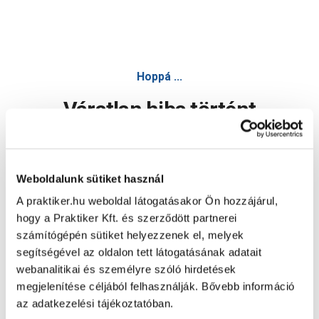
Hoppá ...
Váratlan hiba történt
Dolgozunk a hiba javításán. Egy kis türelmet kérünk.
Weboldalunk sütiket használ
A praktiker.hu weboldal látogatásakor Ön hozzájárul,
Oldal újratöltése
hogy a Praktiker Kft. és szerződött partnerei
számítógépén sütiket helyezzenek el, melyek
segítségével az oldalon tett látogatásának adatait
webanalitikai és személyre szóló hirdetések
megjelenítése céljából felhasználják. Bővebb információ
az adatkezelési tájékoztatóban.