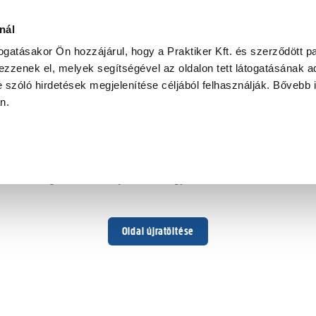
nál
togatásakor Ön hozzájárul, hogy a Praktiker Kft. és szerződött pa
zzenek el, melyek segítségével az oldalon tett látogatásának ad
 szóló hirdetések megjelenítése céljából felhasználják. Bővebb 
Hoppá ...
an.
Váratlan hiba történt
Dolgozunk a hiba javításán. Egy kis türelmet kérünk.
Oldal újratöltése