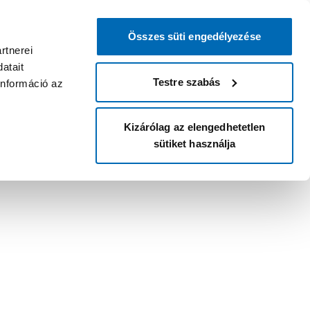
Összes süti engedélyezése
rtnerei
atait
Testre szabás
információ az
Kizárólag az elengedhetetlen
sütiket használja