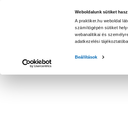
Weboldalunk sütiket hasz
A praktiker.hu weboldal lá
számítógépén sütiket helye
webanalitikai és személyre
adatkezelési tájékoztatób
Beállítások