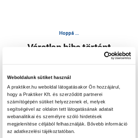
Hoppá ...
Váratlan hiba történt
Dolgozunk a hiba javításán. Egy kis türelmet kérünk.
Weboldalunk sütiket használ
A praktiker.hu weboldal látogatásakor Ön hozzájárul,
Oldal újratöltése
hogy a Praktiker Kft. és szerződött partnerei
számítógépén sütiket helyezzenek el, melyek
segítségével az oldalon tett látogatásának adatait
webanalitikai és személyre szóló hirdetések
megjelenítése céljából felhasználják. Bővebb információ
az adatkezelési tájékoztatóban.