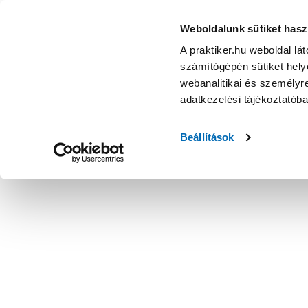
Weboldalunk sütiket hasz
A praktiker.hu weboldal lá
számítógépén sütiket helye
webanalitikai és személyre
adatkezelési tájékoztatób
Beállítások