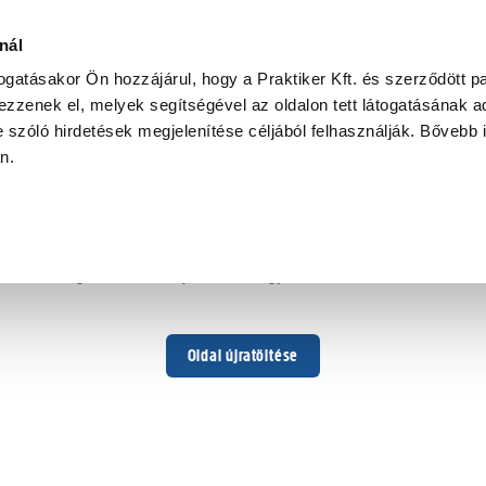
nál
togatásakor Ön hozzájárul, hogy a Praktiker Kft. és szerződött pa
zzenek el, melyek segítségével az oldalon tett látogatásának ad
 szóló hirdetések megjelenítése céljából felhasználják. Bővebb 
Hoppá ...
an.
Váratlan hiba történt
Dolgozunk a hiba javításán. Egy kis türelmet kérünk.
Oldal újratöltése