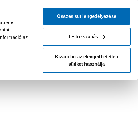
Összes süti engedélyezése
rtnerei
atait
Testre szabás
információ az
Kizárólag az elengedhetetlen
sütiket használja