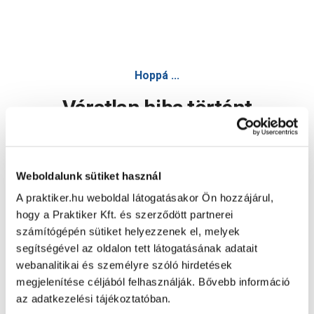
Hoppá ...
Váratlan hiba történt
Dolgozunk a hiba javításán. Egy kis türelmet kérünk.
Weboldalunk sütiket használ
A praktiker.hu weboldal látogatásakor Ön hozzájárul,
Oldal újratöltése
hogy a Praktiker Kft. és szerződött partnerei
számítógépén sütiket helyezzenek el, melyek
segítségével az oldalon tett látogatásának adatait
webanalitikai és személyre szóló hirdetések
megjelenítése céljából felhasználják. Bővebb információ
az adatkezelési tájékoztatóban.