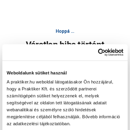
Regalo polc 80x25cm kasmír - Polc - Bútor
Hoppá ...
Váratlan hiba történt
Dolgozunk a hiba javításán. Egy kis türelmet kérünk.
Weboldalunk sütiket használ
A praktiker.hu weboldal látogatásakor Ön hozzájárul,
Oldal újratöltése
hogy a Praktiker Kft. és szerződött partnerei
számítógépén sütiket helyezzenek el, melyek
segítségével az oldalon tett látogatásának adatait
webanalitikai és személyre szóló hirdetések
megjelenítése céljából felhasználják. Bővebb információ
az adatkezelési tájékoztatóban.