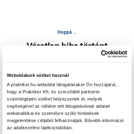
Hoppá ...
Váratlan hiba történt
Dolgozunk a hiba javításán. Egy kis türelmet kérünk.
Weboldalunk sütiket használ
A praktiker.hu weboldal látogatásakor Ön hozzájárul,
Oldal újratöltése
hogy a Praktiker Kft. és szerződött partnerei
számítógépén sütiket helyezzenek el, melyek
segítségével az oldalon tett látogatásának adatait
webanalitikai és személyre szóló hirdetések
megjelenítése céljából felhasználják. Bővebb információ
az adatkezelési tájékoztatóban.