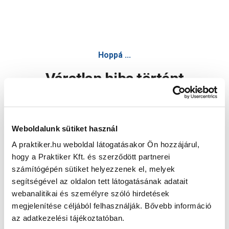
Hoppá ...
Váratlan hiba történt
Dolgozunk a hiba javításán. Egy kis türelmet kérünk.
Weboldalunk sütiket használ
A praktiker.hu weboldal látogatásakor Ön hozzájárul,
Oldal újratöltése
hogy a Praktiker Kft. és szerződött partnerei
számítógépén sütiket helyezzenek el, melyek
segítségével az oldalon tett látogatásának adatait
webanalitikai és személyre szóló hirdetések
megjelenítése céljából felhasználják. Bővebb információ
az adatkezelési tájékoztatóban.