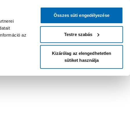
Összes süti engedélyezése
rtnerei
atait
Testre szabás
információ az
Kizárólag az elengedhetetlen
sütiket használja