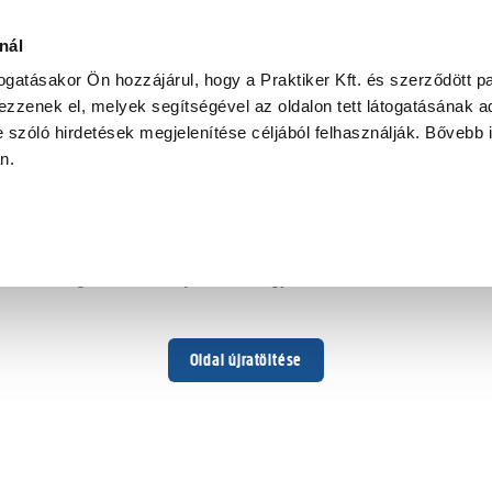
nál
togatásakor Ön hozzájárul, hogy a Praktiker Kft. és szerződött pa
zzenek el, melyek segítségével az oldalon tett látogatásának ad
 szóló hirdetések megjelenítése céljából felhasználják. Bővebb 
Hoppá ...
an.
Váratlan hiba történt
Dolgozunk a hiba javításán. Egy kis türelmet kérünk.
Oldal újratöltése