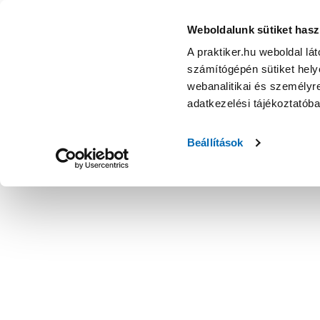
Acéllemez-konzol 300x350mm, ezüst - Polc - Bútor
Weboldalunk sütiket hasz
A praktiker.hu weboldal lá
számítógépén sütiket helye
webanalitikai és személyre
adatkezelési tájékoztatób
Beállítások