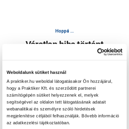
Mambo ülőke fém váz, fa ülőfelület 30x45x30cm terhelhető
Hoppá ...
Váratlan hiba történt
Dolgozunk a hiba javításán. Egy kis türelmet kérünk.
Weboldalunk sütiket használ
A praktiker.hu weboldal látogatásakor Ön hozzájárul,
Oldal újratöltése
hogy a Praktiker Kft. és szerződött partnerei
számítógépén sütiket helyezzenek el, melyek
segítségével az oldalon tett látogatásának adatait
webanalitikai és személyre szóló hirdetések
megjelenítése céljából felhasználják. Bővebb információ
az adatkezelési tájékoztatóban.