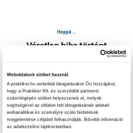
Hoppá ...
Váratlan hiba történt
Dolgozunk a hiba javításán. Egy kis türelmet kérünk.
Weboldalunk sütiket használ
A praktiker.hu weboldal látogatásakor Ön hozzájárul,
Oldal újratöltése
hogy a Praktiker Kft. és szerződött partnerei
számítógépén sütiket helyezzenek el, melyek
segítségével az oldalon tett látogatásának adatait
webanalitikai és személyre szóló hirdetések
megjelenítése céljából felhasználják. Bővebb információ
az adatkezelési tájékoztatóban.