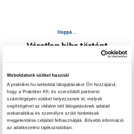
Hoppá ...
Váratlan hiba történt
Dolgozunk a hiba javításán. Egy kis türelmet kérünk.
Weboldalunk sütiket használ
A praktiker.hu weboldal látogatásakor Ön hozzájárul,
Oldal újratöltése
hogy a Praktiker Kft. és szerződött partnerei
számítógépén sütiket helyezzenek el, melyek
segítségével az oldalon tett látogatásának adatait
webanalitikai és személyre szóló hirdetések
megjelenítése céljából felhasználják. Bővebb információ
az adatkezelési tájékoztatóban.