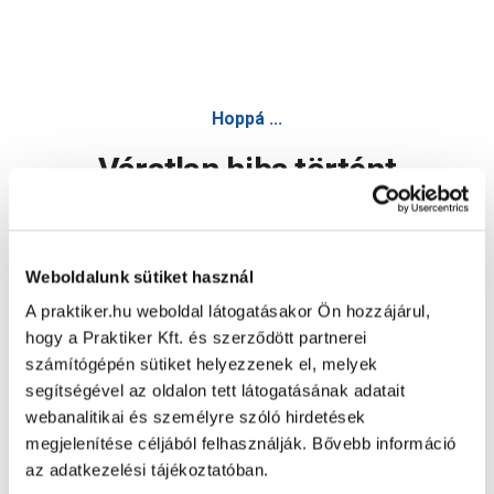
Hoppá ...
Váratlan hiba történt
Dolgozunk a hiba javításán. Egy kis türelmet kérünk.
Weboldalunk sütiket használ
A praktiker.hu weboldal látogatásakor Ön hozzájárul,
Oldal újratöltése
hogy a Praktiker Kft. és szerződött partnerei
számítógépén sütiket helyezzenek el, melyek
segítségével az oldalon tett látogatásának adatait
webanalitikai és személyre szóló hirdetések
megjelenítése céljából felhasználják. Bővebb információ
az adatkezelési tájékoztatóban.