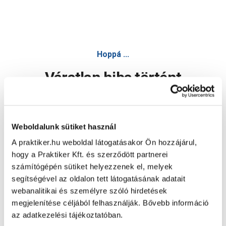
Hoppá ...
Váratlan hiba történt
Dolgozunk a hiba javításán. Egy kis türelmet kérünk.
Weboldalunk sütiket használ
A praktiker.hu weboldal látogatásakor Ön hozzájárul,
Oldal újratöltése
hogy a Praktiker Kft. és szerződött partnerei
számítógépén sütiket helyezzenek el, melyek
segítségével az oldalon tett látogatásának adatait
webanalitikai és személyre szóló hirdetések
megjelenítése céljából felhasználják. Bővebb információ
az adatkezelési tájékoztatóban.