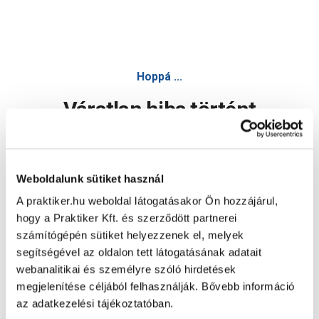
Hoppá ...
Váratlan hiba történt
Dolgozunk a hiba javításán. Egy kis türelmet kérünk.
Weboldalunk sütiket használ
A praktiker.hu weboldal látogatásakor Ön hozzájárul,
Oldal újratöltése
hogy a Praktiker Kft. és szerződött partnerei
számítógépén sütiket helyezzenek el, melyek
segítségével az oldalon tett látogatásának adatait
webanalitikai és személyre szóló hirdetések
megjelenítése céljából felhasználják. Bővebb információ
az adatkezelési tájékoztatóban.