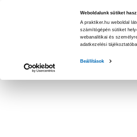
Weboldalunk sütiket hasz
A praktiker.hu weboldal lá
számítógépén sütiket helye
webanalitikai és személyre
adatkezelési tájékoztatób
Beállítások