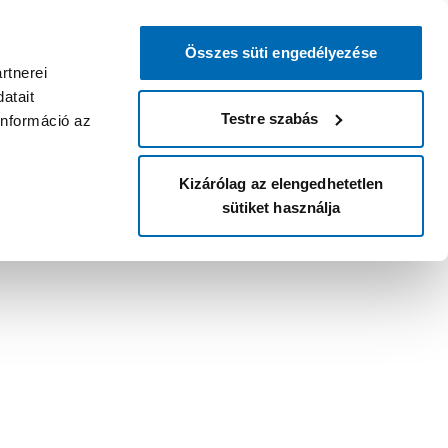
Összes süti engedélyezése
rtnerei
atait
Testre szabás
információ az
Kizárólag az elengedhetetlen
sütiket használja