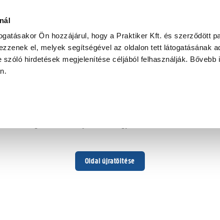
nál
togatásakor Ön hozzájárul, hogy a Praktiker Kft. és szerződött pa
zzenek el, melyek segítségével az oldalon tett látogatásának ad
 szóló hirdetések megjelenítése céljából felhasználják. Bővebb 
Hoppá ...
an.
Váratlan hiba történt
Dolgozunk a hiba javításán. Egy kis türelmet kérünk.
Oldal újratöltése