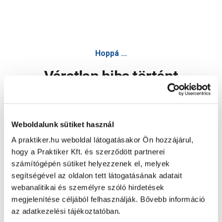
Hoppá ...
Váratlan hiba történt
Dolgozunk a hiba javításán. Egy kis türelmet kérünk.
Weboldalunk sütiket használ
A praktiker.hu weboldal látogatásakor Ön hozzájárul,
Oldal újratöltése
hogy a Praktiker Kft. és szerződött partnerei
számítógépén sütiket helyezzenek el, melyek
segítségével az oldalon tett látogatásának adatait
webanalitikai és személyre szóló hirdetések
megjelenítése céljából felhasználják. Bővebb információ
az adatkezelési tájékoztatóban.