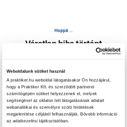
Hoppá ...
Váratlan hiba történt
Dolgozunk a hiba javításán. Egy kis türelmet kérünk.
Weboldalunk sütiket használ
A praktiker.hu weboldal látogatásakor Ön hozzájárul,
Oldal újratöltése
hogy a Praktiker Kft. és szerződött partnerei
számítógépén sütiket helyezzenek el, melyek
segítségével az oldalon tett látogatásának adatait
webanalitikai és személyre szóló hirdetések
megjelenítése céljából felhasználják. Bővebb információ
az adatkezelési tájékoztatóban.