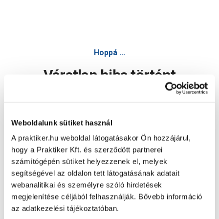
Hoppá ...
Váratlan hiba történt
Dolgozunk a hiba javításán. Egy kis türelmet kérünk.
Weboldalunk sütiket használ
A praktiker.hu weboldal látogatásakor Ön hozzájárul,
Oldal újratöltése
hogy a Praktiker Kft. és szerződött partnerei
számítógépén sütiket helyezzenek el, melyek
segítségével az oldalon tett látogatásának adatait
webanalitikai és személyre szóló hirdetések
megjelenítése céljából felhasználják. Bővebb információ
az adatkezelési tájékoztatóban.