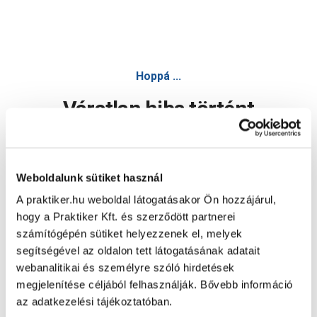
Hoppá ...
Váratlan hiba történt
Dolgozunk a hiba javításán. Egy kis türelmet kérünk.
Weboldalunk sütiket használ
A praktiker.hu weboldal látogatásakor Ön hozzájárul,
Oldal újratöltése
hogy a Praktiker Kft. és szerződött partnerei
számítógépén sütiket helyezzenek el, melyek
segítségével az oldalon tett látogatásának adatait
webanalitikai és személyre szóló hirdetések
megjelenítése céljából felhasználják. Bővebb információ
az adatkezelési tájékoztatóban.