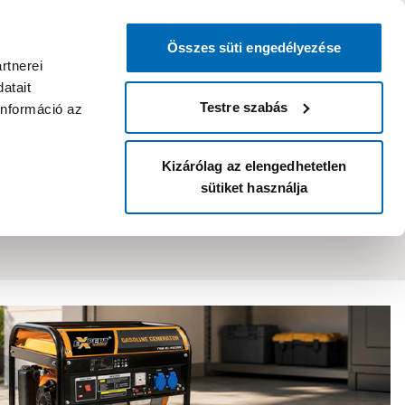
0
0
dvenc áruházam
:
Miért érdemes
Kérlek válassz
bejelentkezni?
Összes süti engedélyezése
Belépés
Listáim
Kosár
rtnerei
atait
Legyél Praktiker Plusz tag!
Áruházak és szolgáltatások
Karrier
Testre szabás
információ az
Kizárólag az elengedhetetlen
sütiket használja
Rendezés:
Relevancia
Oldalanként:
20