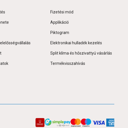
tés
Fizetési mód
énete
Applikáció
Piktogram
elelősségvállalás
Elektronikai hulladék kezelés
t
Split klíma és hőszivattyú vásárlás
latok
Termékvisszahívás