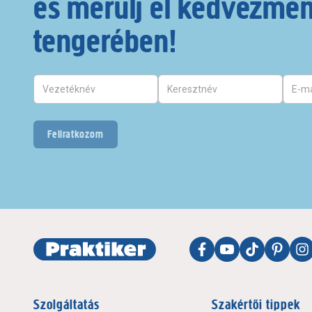
és merülj el kedvezmé
tengerében!
Feliratkozom
Szolgáltatás
Szakértői tippek