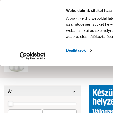
KATEGÓRIÁK
Weboldalunk sütiket hasz
A praktiker.hu weboldal lá
számítógépén sütiket helye
Ajánlatok
Márkanagykövet
Nyereményjáték
webanalitikai és személyre
adatkezelési tájékoztatób
Kezdőoldal
Konyha
Konyhai gép
Beállítások
Teafőző
0
termék
Ár