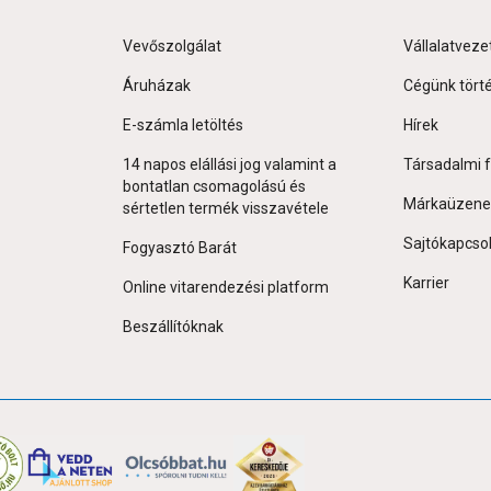
Vevőszolgálat
Vállalatveze
Áruházak
Cégünk tört
E-számla letöltés
Hírek
14 napos elállási jog valamint a
Társadalmi f
bontatlan csomagolású és
Márkaüzene
sértetlen termék visszavétele
Sajtókapcso
Fogyasztó Barát
Karrier
Online vitarendezési platform
Beszállítóknak