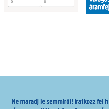
Ne maradj le semmiről! Iratkozz fel h