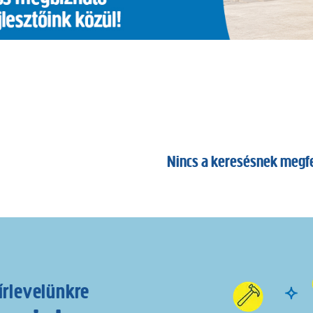
Nincs a keresésnek megf
írlevelünkre