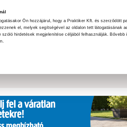
Ke
nál
togatásakor Ön hozzájárul, hogy a Praktiker Kft. és szerződött pa
zzenek el, melyek segítségével az oldalon tett látogatásának ad
Praktiker Professional
Szakiajánló
Ügyintézés és Információ
 szóló hirdetések megjelenítése céljából felhasználják. Bővebb 
an.