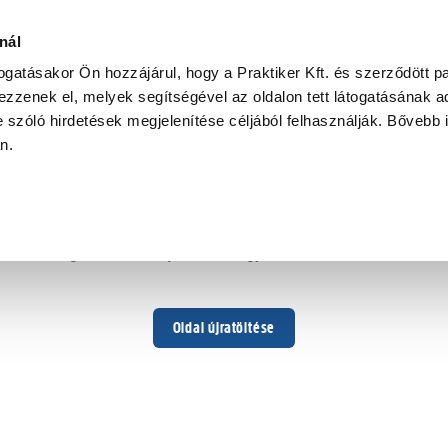
nál
togatásakor Ön hozzájárul, hogy a Praktiker Kft. és szerződött pa
zzenek el, melyek segítségével az oldalon tett látogatásának ad
 szóló hirdetések megjelenítése céljából felhasználják. Bővebb 
Hoppá ...
an.
Váratlan hiba történt
Dolgozunk a hiba javításán. Egy kis türelmet kérünk.
Oldal újratöltése