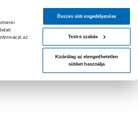
Összes süti engedélyezése
rtnerei
atait
Testre szabás
információ az
Kizárólag az elengedhetetlen
sütiket használja