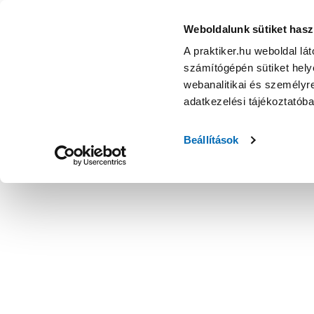
Weboldalunk sütiket hasz
A praktiker.hu weboldal lá
számítógépén sütiket helye
webanalitikai és személyre
adatkezelési tájékoztatób
Beállítások