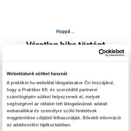
Hoppá ...
Váratlan hiba történt
Dolgozunk a hiba javításán. Egy kis türelmet kérünk.
Weboldalunk sütiket használ
A praktiker.hu weboldal látogatásakor Ön hozzájárul,
Oldal újratöltése
hogy a Praktiker Kft. és szerződött partnerei
számítógépén sütiket helyezzenek el, melyek
segítségével az oldalon tett látogatásának adatait
webanalitikai és személyre szóló hirdetések
megjelenítése céljából felhasználják. Bővebb információ
az adatkezelési tájékoztatóban.