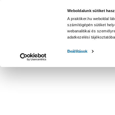
Weboldalunk sütiket hasz
A praktiker.hu weboldal lá
számítógépén sütiket helye
webanalitikai és személyre
adatkezelési tájékoztatób
Beállítások