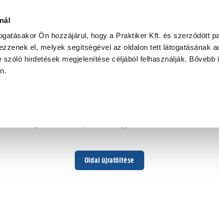
nál
togatásakor Ön hozzájárul, hogy a Praktiker Kft. és szerződött pa
zzenek el, melyek segítségével az oldalon tett látogatásának ad
 szóló hirdetések megjelenítése céljából felhasználják. Bővebb 
Hoppá ...
an.
Váratlan hiba történt
Dolgozunk a hiba javításán. Egy kis türelmet kérünk.
Oldal újratöltése