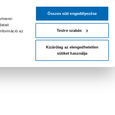
Összes süti engedélyezése
rtnerei
atait
Testre szabás
információ az
Kizárólag az elengedhetetlen
sütiket használja