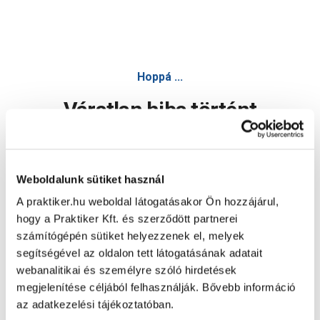
Hoppá ...
Váratlan hiba történt
Dolgozunk a hiba javításán. Egy kis türelmet kérünk.
Weboldalunk sütiket használ
A praktiker.hu weboldal látogatásakor Ön hozzájárul,
Oldal újratöltése
hogy a Praktiker Kft. és szerződött partnerei
számítógépén sütiket helyezzenek el, melyek
segítségével az oldalon tett látogatásának adatait
webanalitikai és személyre szóló hirdetések
megjelenítése céljából felhasználják. Bővebb információ
az adatkezelési tájékoztatóban.