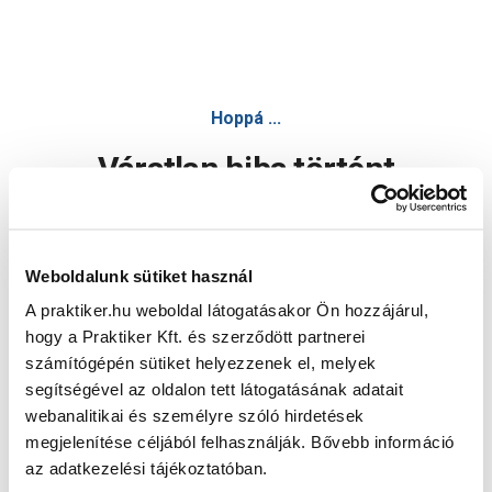
Hoppá ...
Váratlan hiba történt
Dolgozunk a hiba javításán. Egy kis türelmet kérünk.
Weboldalunk sütiket használ
A praktiker.hu weboldal látogatásakor Ön hozzájárul,
Oldal újratöltése
hogy a Praktiker Kft. és szerződött partnerei
számítógépén sütiket helyezzenek el, melyek
segítségével az oldalon tett látogatásának adatait
webanalitikai és személyre szóló hirdetések
megjelenítése céljából felhasználják. Bővebb információ
az adatkezelési tájékoztatóban.