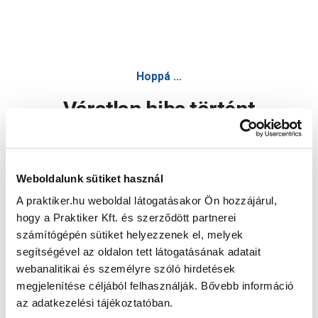
Hoppá ...
Váratlan hiba történt
Dolgozunk a hiba javításán. Egy kis türelmet kérünk.
Weboldalunk sütiket használ
A praktiker.hu weboldal látogatásakor Ön hozzájárul,
Oldal újratöltése
hogy a Praktiker Kft. és szerződött partnerei
számítógépén sütiket helyezzenek el, melyek
segítségével az oldalon tett látogatásának adatait
webanalitikai és személyre szóló hirdetések
megjelenítése céljából felhasználják. Bővebb információ
az adatkezelési tájékoztatóban.