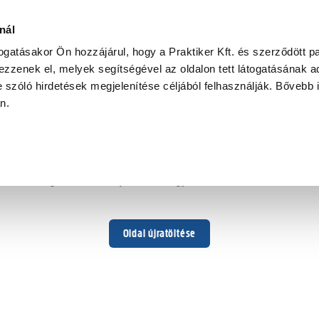
nál
togatásakor Ön hozzájárul, hogy a Praktiker Kft. és szerződött pa
zzenek el, melyek segítségével az oldalon tett látogatásának ad
 szóló hirdetések megjelenítése céljából felhasználják. Bővebb 
Hoppá ...
an.
Váratlan hiba történt
Dolgozunk a hiba javításán. Egy kis türelmet kérünk.
Oldal újratöltése