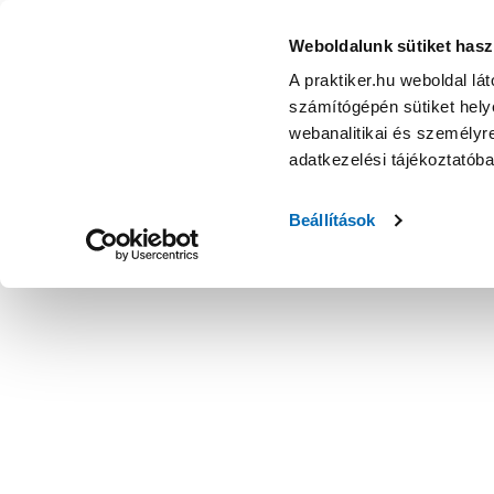
Weboldalunk sütiket hasz
A praktiker.hu weboldal lá
számítógépén sütiket helye
webanalitikai és személyre
adatkezelési tájékoztatób
Beállítások