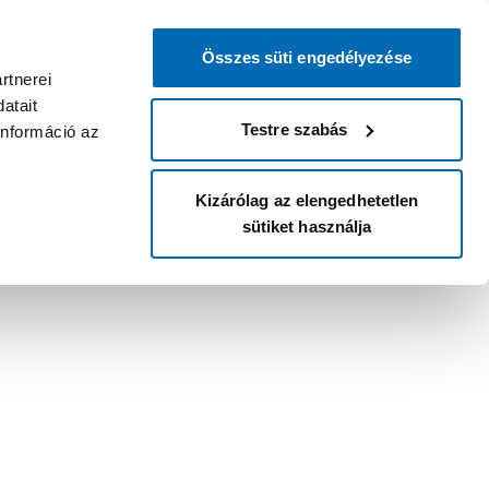
Összes süti engedélyezése
rtnerei
atait
Testre szabás
információ az
Kizárólag az elengedhetetlen
sütiket használja