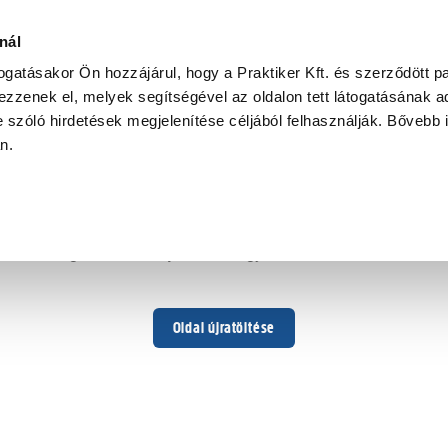
nál
togatásakor Ön hozzájárul, hogy a Praktiker Kft. és szerződött pa
zzenek el, melyek segítségével az oldalon tett látogatásának ad
 szóló hirdetések megjelenítése céljából felhasználják. Bővebb 
Hoppá ...
an.
Váratlan hiba történt
Dolgozunk a hiba javításán. Egy kis türelmet kérünk.
Oldal újratöltése