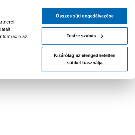
Összes süti engedélyezése
rtnerei
atait
Testre szabás
információ az
Kizárólag az elengedhetetlen
sütiket használja