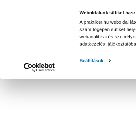
Weboldalunk sütiket hasz
A praktiker.hu weboldal lá
számítógépén sütiket helye
webanalitikai és személyre
adatkezelési tájékoztatób
Beállítások