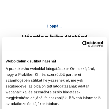
Hoppá ...
Váratlan hiba történt
Dolgozunk a hiba javításán. Egy kis türelmet kérünk.
Weboldalunk sütiket használ
A praktiker.hu weboldal látogatásakor Ön hozzájárul,
Oldal újratöltése
hogy a Praktiker Kft. és szerződött partnerei
számítógépén sütiket helyezzenek el, melyek
segítségével az oldalon tett látogatásának adatait
webanalitikai és személyre szóló hirdetések
megjelenítése céljából felhasználják. Bővebb információ
az adatkezelési tájékoztatóban.