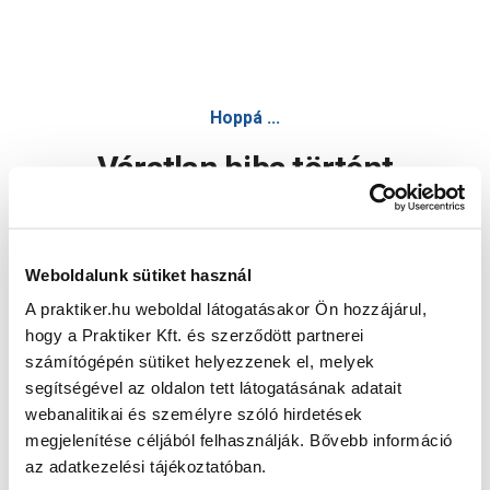
Hoppá ...
Váratlan hiba történt
Dolgozunk a hiba javításán. Egy kis türelmet kérünk.
Weboldalunk sütiket használ
A praktiker.hu weboldal látogatásakor Ön hozzájárul,
Oldal újratöltése
hogy a Praktiker Kft. és szerződött partnerei
számítógépén sütiket helyezzenek el, melyek
segítségével az oldalon tett látogatásának adatait
webanalitikai és személyre szóló hirdetések
megjelenítése céljából felhasználják. Bővebb információ
az adatkezelési tájékoztatóban.