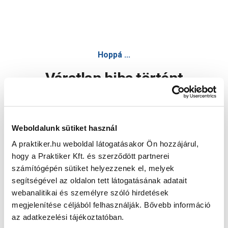
Hoppá ...
Váratlan hiba történt
Dolgozunk a hiba javításán. Egy kis türelmet kérünk.
Weboldalunk sütiket használ
A praktiker.hu weboldal látogatásakor Ön hozzájárul,
Oldal újratöltése
hogy a Praktiker Kft. és szerződött partnerei
számítógépén sütiket helyezzenek el, melyek
segítségével az oldalon tett látogatásának adatait
webanalitikai és személyre szóló hirdetések
megjelenítése céljából felhasználják. Bővebb információ
az adatkezelési tájékoztatóban.