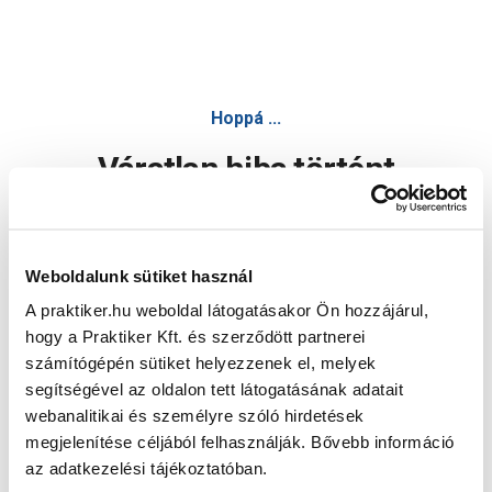
Hoppá ...
Váratlan hiba történt
Dolgozunk a hiba javításán. Egy kis türelmet kérünk.
Weboldalunk sütiket használ
A praktiker.hu weboldal látogatásakor Ön hozzájárul,
Oldal újratöltése
hogy a Praktiker Kft. és szerződött partnerei
számítógépén sütiket helyezzenek el, melyek
segítségével az oldalon tett látogatásának adatait
webanalitikai és személyre szóló hirdetések
megjelenítése céljából felhasználják. Bővebb információ
az adatkezelési tájékoztatóban.