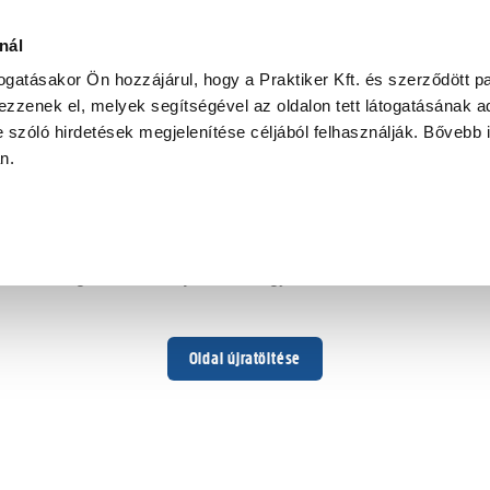
nál
togatásakor Ön hozzájárul, hogy a Praktiker Kft. és szerződött pa
zzenek el, melyek segítségével az oldalon tett látogatásának ad
 szóló hirdetések megjelenítése céljából felhasználják. Bővebb 
Hoppá ...
an.
Váratlan hiba történt
Dolgozunk a hiba javításán. Egy kis türelmet kérünk.
Oldal újratöltése