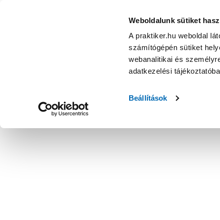
Weboldalunk sütiket hasz
A praktiker.hu weboldal lá
számítógépén sütiket helye
webanalitikai és személyre
adatkezelési tájékoztatób
Beállítások