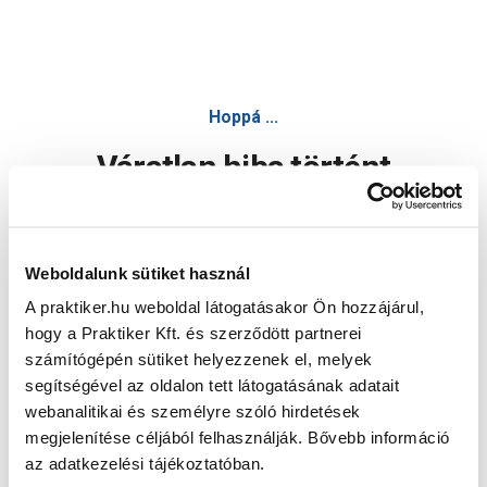
Hoppá ...
Váratlan hiba történt
Dolgozunk a hiba javításán. Egy kis türelmet kérünk.
Weboldalunk sütiket használ
A praktiker.hu weboldal látogatásakor Ön hozzájárul,
Oldal újratöltése
hogy a Praktiker Kft. és szerződött partnerei
számítógépén sütiket helyezzenek el, melyek
segítségével az oldalon tett látogatásának adatait
webanalitikai és személyre szóló hirdetések
megjelenítése céljából felhasználják. Bővebb információ
az adatkezelési tájékoztatóban.