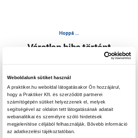
Hoppá ...
Váratlan hiba történt
Dolgozunk a hiba javításán. Egy kis türelmet kérünk.
Weboldalunk sütiket használ
A praktiker.hu weboldal látogatásakor Ön hozzájárul,
Oldal újratöltése
hogy a Praktiker Kft. és szerződött partnerei
számítógépén sütiket helyezzenek el, melyek
segítségével az oldalon tett látogatásának adatait
webanalitikai és személyre szóló hirdetések
megjelenítése céljából felhasználják. Bővebb információ
az adatkezelési tájékoztatóban.