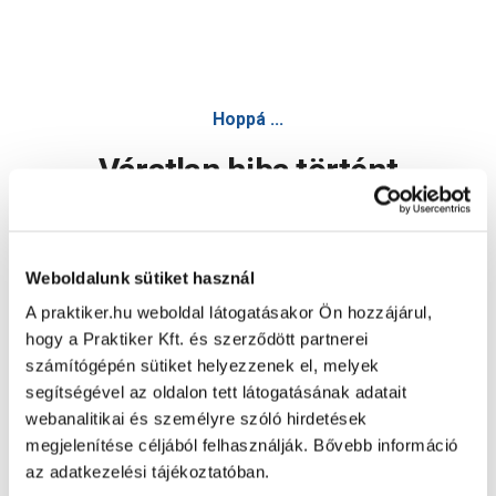
Hoppá ...
Váratlan hiba történt
Dolgozunk a hiba javításán. Egy kis türelmet kérünk.
Weboldalunk sütiket használ
A praktiker.hu weboldal látogatásakor Ön hozzájárul,
Oldal újratöltése
hogy a Praktiker Kft. és szerződött partnerei
számítógépén sütiket helyezzenek el, melyek
segítségével az oldalon tett látogatásának adatait
webanalitikai és személyre szóló hirdetések
megjelenítése céljából felhasználják. Bővebb információ
az adatkezelési tájékoztatóban.