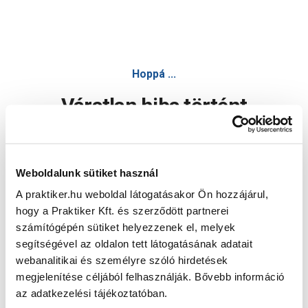
Hoppá ...
Váratlan hiba történt
Dolgozunk a hiba javításán. Egy kis türelmet kérünk.
Weboldalunk sütiket használ
A praktiker.hu weboldal látogatásakor Ön hozzájárul,
Oldal újratöltése
hogy a Praktiker Kft. és szerződött partnerei
számítógépén sütiket helyezzenek el, melyek
segítségével az oldalon tett látogatásának adatait
webanalitikai és személyre szóló hirdetések
megjelenítése céljából felhasználják. Bővebb információ
az adatkezelési tájékoztatóban.