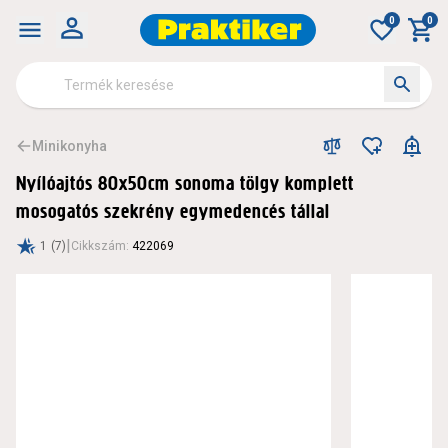
0
0
Minikonyha
Nyílóajtós 80x50cm sonoma tölgy komplett
mosogatós szekrény egymedencés tállal
|
1
(7)
Cikkszám
:
422069