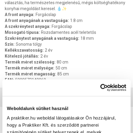
választás, ha természetes megjelenésű, mégis költséghatékony
konyhai megoldást keresel. 💧✨
A front anyaga
:
Forgácslap
A front anyagának a vastagsága
:
1.8 cm
A szekrénytest anyaga
:
Forgácslap
Mosogató típusa
:
Rozsdamentes acél teletetős
Szekrénytest anyagának a vastagság
:
18 mm
Szín
:
Sonoma tölgy
Kellékszavatosság
:
2 év
Kötelező jótállás
:
2 év
Termék méret szélesség
:
80 cm
Termék méret mélysége
:
50 cm
Termék méret magasság
:
85 cm
EAN
:
5999572140069
Vásárlói vélemények
Weboldalunk sütiket használ
1
A praktiker.hu weboldal látogatásakor Ön hozzájárul,
7
értékelés
hogy a Praktiker Kft. és szerződött partnerei
számítógépén sütiket helyezzenek el, melyek