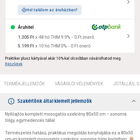
Hol találom az áruházban?
Áruhitel
1.305 Ft
x
48
hó THM
9.9
%
-
0 Ft
önerő
5.199 Ft
x
10
hó THM
0
%
-
0 Ft
önerő
Praktiker plusz kártyával akár 10%-kal olcsóbban vásárolhatod meg.
Részletek
TERMÉKJELLEMZŐK
VÁSÁRLÓI VÉLEMÉNYEK
JÓTÁLLÁS, 
Szakértőnk által kiemelt jellemzők
Nyílóajtós komplett mosogatós szekrény 80x50 cm – sonoma
tölgy, egymedencés tállal
Természetes hatású, praktikus megoldás konyhájába ez a 80x50
cm-es komplett mosogatós szekrény, sonoma tölgy kivitelben. 🪵