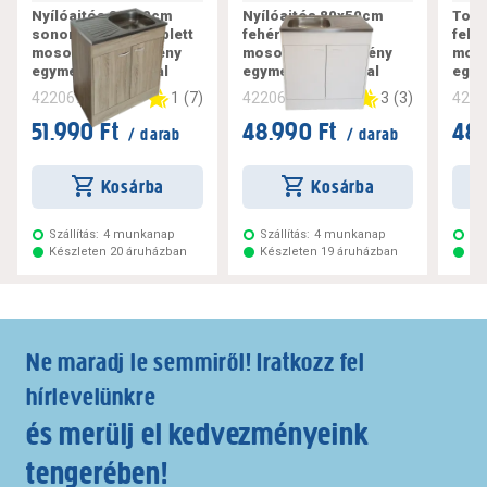
Nyílóajtós 80x50cm
Nyílóajtós 80x50cm
Toló
sonoma tölgy komplett
fehér komplett
fehé
mosogatós szekrény
mosogatós szekrény
moso
egymedencés tállal
egymedencés tállal
egym
1
(
7
)
3
(
3
)
422069
422068
422
51.990 Ft
48.990 Ft
48.
/ darab
/ darab
Kosárba
Kosárba
Szállítás:
4 munkanap
Szállítás:
4 munkanap
Szá
Készleten 20 áruházban
Készleten 19 áruházban
Ké
Ne maradj le semmiről! Iratkozz fel
hírlevelünkre
és merülj el kedvezményeink
tengerében!