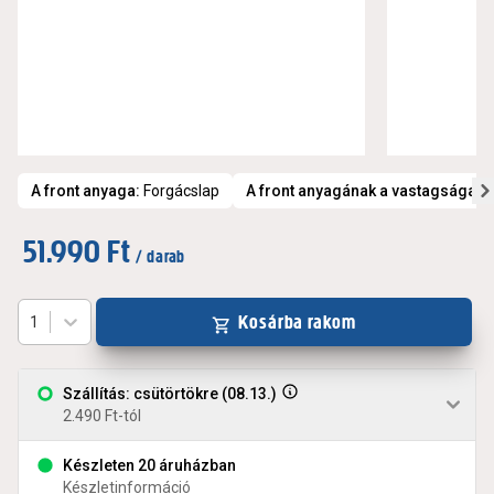
A front anyaga
:
Forgácslap
A front anyagának a vastagsága
:
1
51.990 Ft
/ darab
Kosárba rakom
1
Szállítás: csütörtökre (08.13.)
2.490 Ft-tól
Készleten 20 áruházban
Készletinformáció