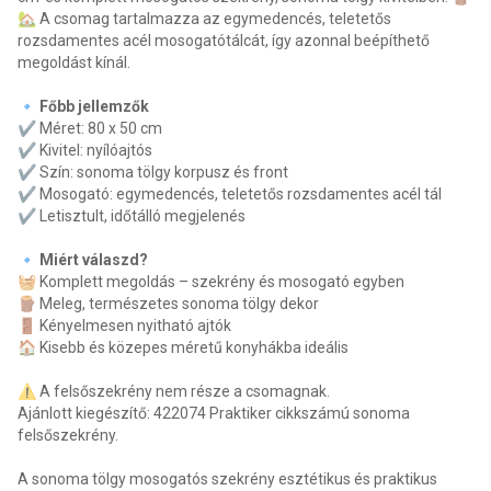
🏡 A csomag tartalmazza az egymedencés, teletetős
rozsdamentes acél mosogatótálcát, így azonnal beépíthető
megoldást kínál.
🔹 Főbb jellemzők
✔ Méret: 80 x 50 cm
✔ Kivitel: nyílóajtós
✔ Szín: sonoma tölgy korpusz és front
✔ Mosogató: egymedencés, teletetős rozsdamentes acél tál
✔ Letisztult, időtálló megjelenés
🔹 Miért válaszd?
🧺 Komplett megoldás – szekrény és mosogató egyben
🪵 Meleg, természetes sonoma tölgy dekor
🚪 Kényelmesen nyitható ajtók
🏠 Kisebb és közepes méretű konyhákba ideális
⚠ A felsőszekrény nem része a csomagnak.
Ajánlott kiegészítő: 422074 Praktiker cikkszámú sonoma
felsőszekrény.
A sonoma tölgy mosogatós szekrény esztétikus és praktikus