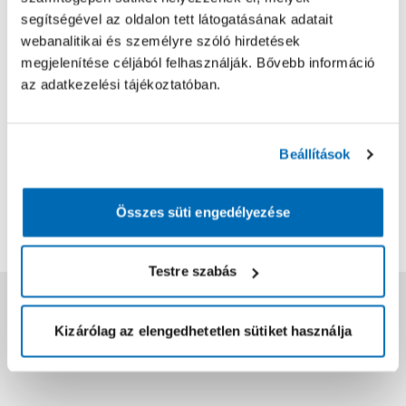
Értékelés írása
segítségével az oldalon tett látogatásának adatait
webanalitikai és személyre szóló hirdetések
megjelenítése céljából felhasználják. Bővebb információ
az adatkezelési tájékoztatóban.
2026.07.14.
A mérete miatt, tetszett.
Beállítások
Bővebben
0
0
Összes süti engedélyezése
További értékelések
Testre szabás
Jótállás, szavatosság
Kizárólag az elengedhetetlen sütiket használja
Csomagolási és súly információk