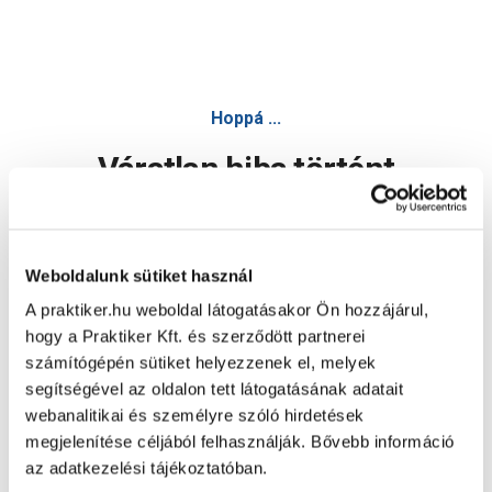
Hoppá ...
Váratlan hiba történt
Dolgozunk a hiba javításán. Egy kis türelmet kérünk.
Weboldalunk sütiket használ
A praktiker.hu weboldal látogatásakor Ön hozzájárul,
Oldal újratöltése
hogy a Praktiker Kft. és szerződött partnerei
számítógépén sütiket helyezzenek el, melyek
segítségével az oldalon tett látogatásának adatait
webanalitikai és személyre szóló hirdetések
megjelenítése céljából felhasználják. Bővebb információ
az adatkezelési tájékoztatóban.