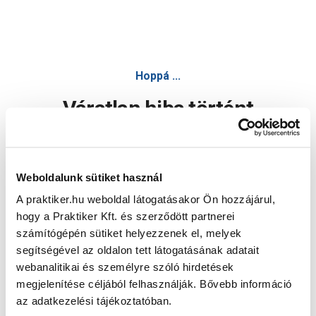
Hoppá ...
Váratlan hiba történt
Dolgozunk a hiba javításán. Egy kis türelmet kérünk.
Weboldalunk sütiket használ
A praktiker.hu weboldal látogatásakor Ön hozzájárul,
Oldal újratöltése
hogy a Praktiker Kft. és szerződött partnerei
számítógépén sütiket helyezzenek el, melyek
segítségével az oldalon tett látogatásának adatait
webanalitikai és személyre szóló hirdetések
megjelenítése céljából felhasználják. Bővebb információ
az adatkezelési tájékoztatóban.