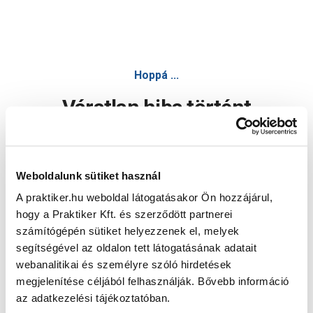
Hoppá ...
Váratlan hiba történt
Dolgozunk a hiba javításán. Egy kis türelmet kérünk.
Weboldalunk sütiket használ
A praktiker.hu weboldal látogatásakor Ön hozzájárul,
Oldal újratöltése
hogy a Praktiker Kft. és szerződött partnerei
számítógépén sütiket helyezzenek el, melyek
segítségével az oldalon tett látogatásának adatait
webanalitikai és személyre szóló hirdetések
megjelenítése céljából felhasználják. Bővebb információ
az adatkezelési tájékoztatóban.